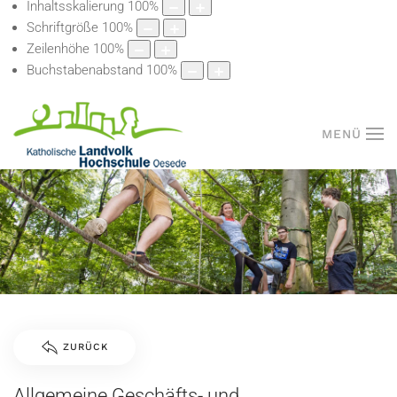
Inhaltsskalierung
100
%
Schriftgröße
100
%
Zeilenhöhe
100
%
Buchstabenabstand
100
%
MENÜ
ZURÜCK
Allgemeine Geschäfts- und