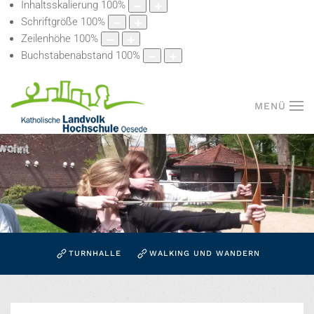
Inhaltsskalierung
100
%
Schriftgröße
100
%
Zeilenhöhe
100
%
Buchstabenabstand
100
%
MENÜ
TURNHALLE
WALKING UND WANDERN