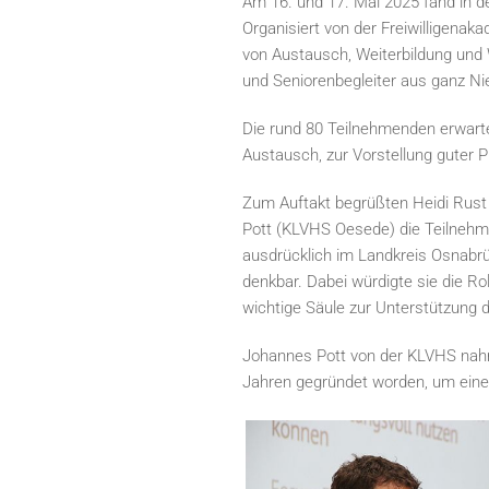
Am 16. und 17. Mai 2025 fand in 
Organisiert von der Freiwilligena
von Austausch, Weiterbildung und
und Seniorenbegleiter aus ganz N
Die rund 80 Teilnehmenden erwart
Austausch, zur Vorstellung guter P
Zum Auftakt begrüßten Heidi Rust
Pott (KLVHS Oesede) die Teilneh
ausdrücklich im Landkreis Osnabrü
denkbar. Dabei würdigte sie die R
wichtige Säule zur Unterstützung 
Johannes Pott von der KLVHS nahm
Jahren gegründet worden, um einen 