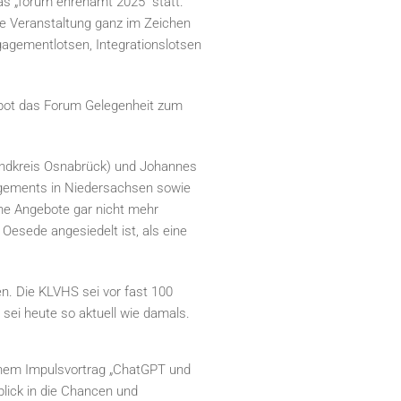
s „forum ehrenamt 2025“ statt.
ie Veranstaltung ganz im Zeichen
agementlotsen, Integrationslotsen
 bot das Forum Gelegenheit zum
andkreis Osnabrück) und Johannes
agements in Niedersachsen sowie
he Angebote gar nicht mehr
Oesede angesiedelt ist, als eine
. Die KLVHS sei vor fast 100
 sei heute so aktuell wie damals.
einem Impulsvortrag „ChatGPT und
lick in die Chancen und