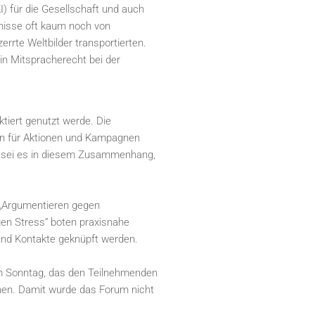
I) für die Gesellschaft und auch
gnisse oft kaum noch von
rrte Weltbilder transportierten.
 ein Mitspracherecht bei der
tiert genutzt werde. Die
deen für Aktionen und Kampagnen
tig sei es in diesem Zusammenhang,
 „Argumentieren gegen
gen Stress“ boten praxisnahe
 und Kontakte geknüpft werden.
m Sonntag, das den Teilnehmenden
nen. Damit wurde das Forum nicht