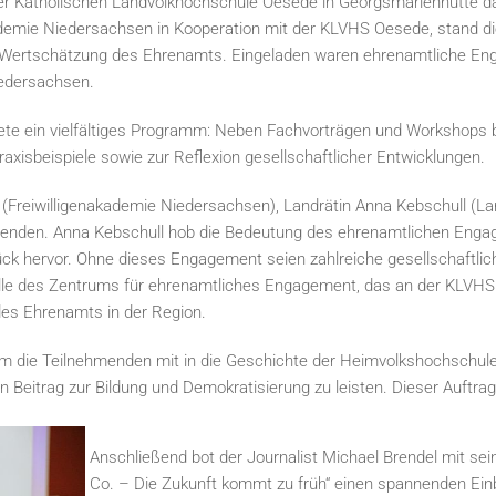
der Katholischen Landvolkhochschule Oesede in Georgsmarienhütte da
kademie Niedersachsen in Kooperation mit der KLVHS Oesede, stand d
 Wertschätzung des Ehrenamts. Eingeladen waren ehrenamtliche Eng
iedersachsen.
ete ein vielfältiges Programm: Neben Fachvorträgen und Workshops
raxisbeispiele sowie zur Reflexion gesellschaftlicher Entwicklungen.
 (Freiwilligenakademie Niedersachsen), Landrätin Anna Kebschull (L
menden. Anna Kebschull hob die Bedeutung des ehrenamtlichen Eng
ck hervor. Ohne dieses Engagement seien zahlreiche gesellschaftlic
olle des Zentrums für ehrenamtliches Engagement, das an der KLVHS 
des Ehrenamts in der Region.
 die Teilnehmenden mit in die Geschichte der Heimvolkshochschulen
Beitrag zur Bildung und Demokratisierung zu leisten. Dieser Auftrag
Anschließend bot der Journalist Michael Brendel mit s
Co. – Die Zukunft kommt zu früh“ einen spannenden Einb