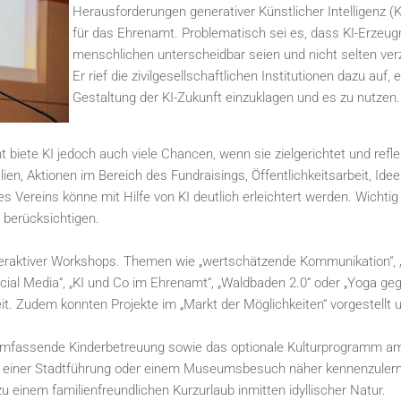
Herausforderungen generativer Künstlicher Intelligenz (K
für das Ehrenamt. Problematisch sei es, dass KI-Erzeu
menschlichen unterscheidbar seien und nicht selten verze
Er rief die zivilgesellschaftlichen Institutionen dazu auf,
Gestaltung der KI-Zukunft einzuklagen und es zu nutzen.
iete KI jedoch auch viele Chancen, wenn sie zielgerichtet und reflek
ialien, Aktionen im Bereich des Fundraisings, Öffentlichkeitsarbeit, I
es Vereins könne mit Hilfe von KI deutlich erleichtert werden. Wich
 berücksichtigen.
eraktiver Workshops. Themen wie „wertschätzende Kommunikation“,
cial Media“, „KI und Co im Ehrenamt“, „Waldbaden 2.0“ oder „Yoga ge
it. Zudem konnten Projekte im „Markt der Möglichkeiten“ vorgestellt
 umfassende Kinderbetreuung sowie das optionale Kulturprogramm a
ei einer Stadtführung oder einem Museumsbesuch näher kennenzuler
u einem familienfreundlichen Kurzurlaub inmitten idyllischer Natur.