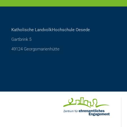
Katholische LandvolkHochschule Oesede
Gartbrink 5
49124 Georgsmarienhütte