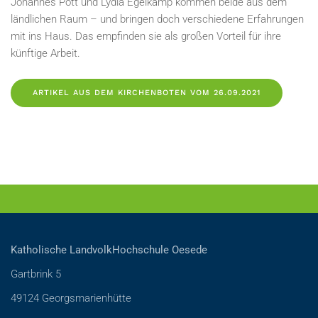
Johannes Pott und Lydia Egelkamp kommen beide aus dem
ländlichen Raum – und bringen doch verschiedene Erfahrungen
mit ins Haus. Das empfinden sie als großen Vorteil für ihre
künftige Arbeit.
ARTIKEL AUS DEM KIRCHENBOTEN VOM 26.09.2021
Katholische LandvolkHochschule Oesede
Gartbrink 5
49124 Georgsmarienhütte