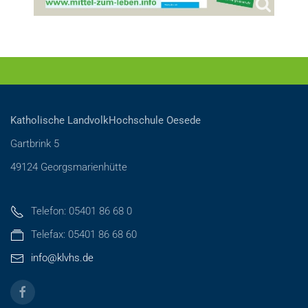
Katholische LandvolkHochschule Oesede
Gartbrink 5
49124 Georgsmarienhütte
Telefon: 05401 86 68 0
Telefax: 05401 86 68 60
info@klvhs.de