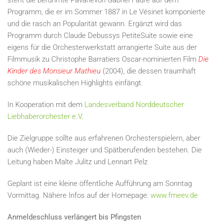
steht die berühmte Pavanevon Gabriel Fauré auf dem
Programm, die er im Sommer 1887 in Le Vésinet komponierte
und die rasch an Popularität gewann. Ergänzt wird das
Programm durch Claude Debussys PetiteSuite sowie eine
eigens für die Orchesterwerkstatt arrangierte Suite aus der
Filmmusik zu Christophe Barratiers Oscar-nominierten Film
Die
Kinder des Monsieur Mathieu
(2004), die dessen traumhaft
schöne musikalischen Highlights einfängt.
In Kooperation mit dem
Landesverband Norddeutscher
Liebhaberorchester e.V
.
Die Zielgruppe sollte aus erfahrenen Orchesterspielern, aber
auch (Wieder-) Einsteiger und Spätberufenden bestehen. Die
Leitung haben Malte Julitz und Lennart Pelz
Geplant ist eine kleine öffentliche Aufführung am Sonntag
Vormittag. Nähere Infos auf der Homepage:
www.fmeev.de
Anmeldeschluss verlängert bis Pfingsten