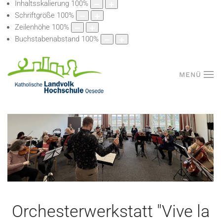
Inhaltsskalierung
100
%
Schriftgröße
100
%
Zeilenhöhe
100
%
Buchstabenabstand
100
%
MENÜ
Orchesterwerkstatt "Vive la